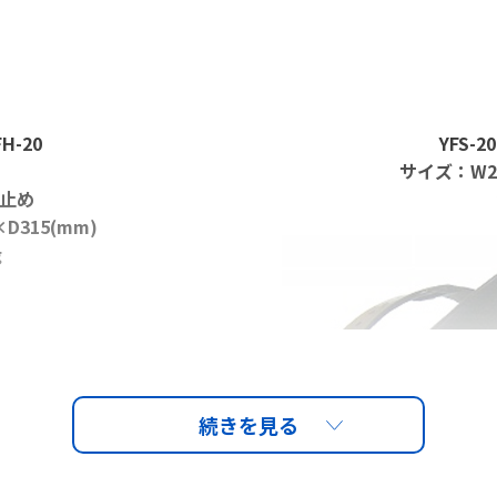
FH-20
YFS-2
サイズ：W25
止め
D315(mm)
g