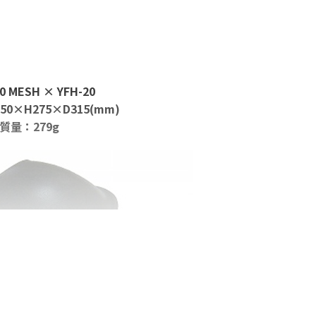
00 MESH × YFH-20
0×H275×D315(mm)
質量：279g