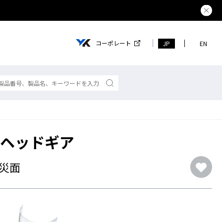
熊本県で
コーポレート
JP
EN
0 ヘッドギア
災面