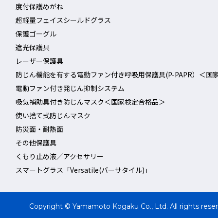
度付保護めがね
超軽量フェイスシールドグラス
保護ゴーグル
遮光保護具
レーザー保護具
防じん機能を有する電動ファン付き呼吸用保護具(P-PAPR）＜国
電動ファン付き発じん抑制システム
吸気補助具付き防じんマスク＜国家検定合格品＞
使い捨て式防じんマスク
防災面・耐熱面
その他保護具
くもり止め液／アクセサリー
スマートグラス「Versatile(バーサタイル)」
Copyright © Yamamoto Kogaku Co., Ltd. All rights rese