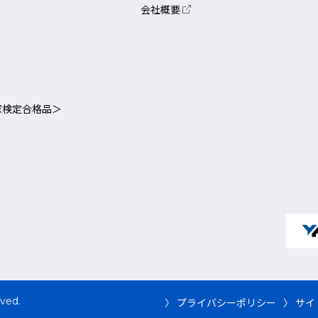
会社概要
家検定合格品＞
rved.
〉 プライバシーポリシー
〉 サ