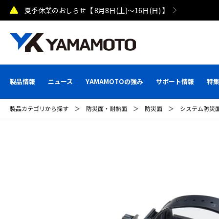
夏季休業のおしらせ【 8月8日(土)～16日(日) 】
製品情報
ニュース
YAMAMOTOの強み
サポート情報
特
製品カテゴリから探す
＞
防災面・耐熱面
＞
防災面
＞
システム防災