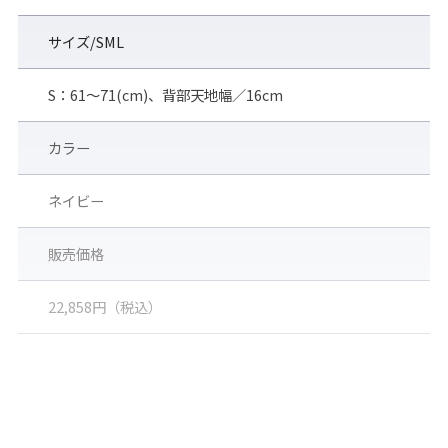
1. 滑り止めや落下防止の安全帯としては絶対に使用しないで下さ
い。
サイズ/SML
2. このベルトは腰を保護するものであり、腰痛の治療用具ではあ
りません。
S：61～71(cm)、背部天地幅／16cm
3. 現在、専門医にかかっている場合には、このベルトを使用する
前に専門医にご相談下さい。
カラー
ネイビー
販売価格
22,858円（税込）