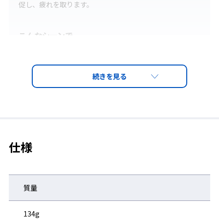
促し、疲れを取ります。
こんなシーンで
●腰に負担のかかる作業、動作の多い方
●腰を痛めた経験のある方
●腰の筋力低下が気になる方(および腹筋・背筋の
弱った方)
●家庭においても
●スポーツの際にも
仕様
警告：バックサポートベルトについ
質量
て
134g