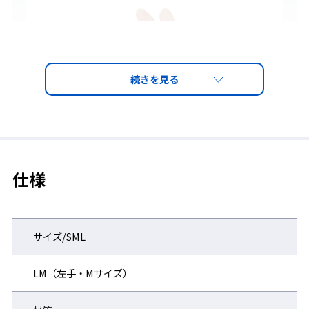
仕様
■ナイロンライクラ素材の指無し手袋で、手のひら部分の
ヴィスコラスパッドにより、振動と衝撃を吸収し、手のひ
サイズ/SML
らを保護すると同時に自由に指を使うことができます。
■このIMPACTOは通常の作業手袋の下にも着用できます。
LM（左手・Mサイズ）