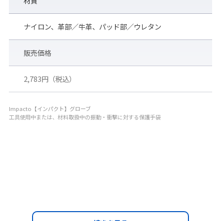
材質
※インパクト手袋は、片手ずつの販売です。品番、左右、
サイズをご選択ください。
ナイロン、革部／牛革、パッド部／ウレタン
販売価格
--------------------------------------------------------------------
2,783円（税込）
-------
【参考】サイズについて
--------------------------------------------------------------------
Impacto【インパクト】グローブ
工具使用中または、材料取扱中の振動・衝撃に対する保護手袋
-------
装着者の手の全長 ／ 手のひらまわり
S ： 171 ～ 181mm ／ 178 ～ 202mm
M ： 182 ～ 191mm ／ 203 ～ 228mm
--------------------------------------------------------------------
-------
※寸法表記は参考値です。着用時の寸法は伸縮により異なりま
す。