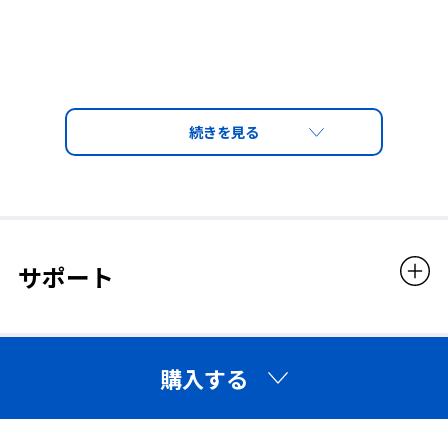
ハイパーデミスト2 SDSはこちら
使用方法
▼使い方は簡単 ３ステップ！
①レンズの表裏にスプレーし、ティッシュまたは指で薄く塗り広
サポート
げる。
②液が
完全
に乾くまで待つ。
※完全に乾ききらないままレンズを拭きあげると十分にくもり
止め効果が得られない場合があります。
購入する
③液が乾いた後、乾いたティッシュでレンズ全面に伸ばすように
拭きあげる。