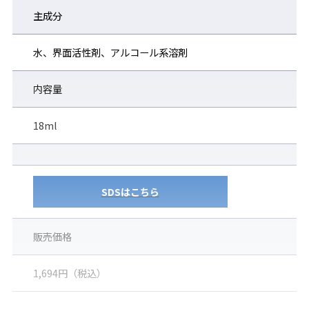
主成分
洗剤成分配合の為、皮脂汚れの除去など、レンズクリーナーとし
ても使用できます。
水、界面活性剤、アルコール系溶剤
●1ボトルで、約6か月使用可能(※3)
内容量
1日1回、レンズ左右・表裏に塗布した場合。(約450プッシュ)
18ml
●ポケットサイズで持ち歩きも便利なサイズ
※1)当社製品ペトロイドレンズで検証しています。ご使
SDSはこちら
用環境などで効果は変動します。
※2)当社コーティングレンズで試験しています。他社製品
販売価格
に使用する場合は、使用に問題のない部分で試してから
ご使用ください。
1,694円（税込）
※3)1か月、20日間の使用を想定しています。