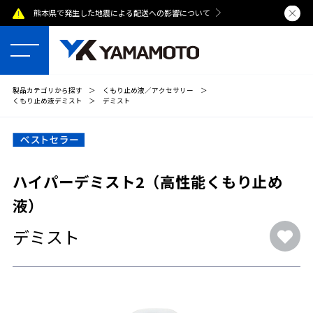
熊本県で発生した地震による配送への影響について
夏季休業のおし
製品カテゴリから探す
＞
くもり止め液／アクセサリー
＞
くもり止め液デミスト
＞
デミスト
ハイパーデミスト2（高性能くもり止め
液）
デミスト