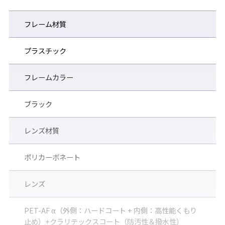
性能。
間経過後、ティッシュでふき
取った状態。指紋や粉じんな
フレーム材質
ども付きにくい。
プラスチック
傷付きにくく、くもりにくい、高性能くもり止めレンズ
「PET-AF α」を採用
フレームカラー
高性能レンズ PET-AF α（アルファ）レンズは、プラスチックレ
ンズの中でも最も耐衝撃性の高い特性を持つポリカーボネート樹
ブラック
脂をベースに、外面には当社独自の表面硬化加工（ペトロイドコ
ート）を施し、内面には高性能くもり止め加工（AF αコート）を
施したレンズです。傷付きにくく、くもりにくいため、安全で快
レンズ材質
適な視界を長時間保ちます。（※PET-AFに比べ、防曇性能は約3
倍）
ポリカーボネート
レンズ
PET-AF α（外側：ハードコート + 内側：高性能くもり
止め）+クラリテックスコート（防汚性＆撥水性）