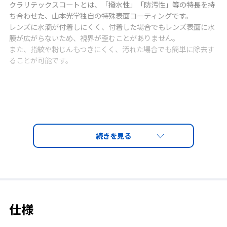
クラリテックスコートとは、「撥水性」「防汚性」等の特長を持
ち合わせた、山本光学独自の特殊表面コーティングです。
レンズに水滴が付着しにくく、付着した場合でもレンズ表面に水
膜が広がらないため、視界が歪むことがありません。
また、指紋や粉じんもつきにくく、汚れた場合でも簡単に除去す
ることが可能です。
①雨水､水滴などの付着を防ぎ視
②外レンズ表面に汚れを寄せ付
界を保つ「撥水性」
けない「防汚性」
CLARITEX COAT_撥水性
CLARITEX COAT_防汚性
仕様
粘度の高いオイルも弾く撥水
油性マジックで書き込み一時