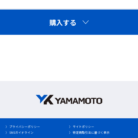
購入する
UVカット
有害な紫外線(380nm以下)を99.9%以上カット。
〉 プライバシーポリシー
〉 サイトポリシー
〉 SNSガイドライン
〉 特定商取引法に基づく表示