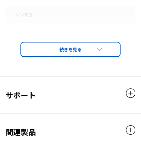
レンズ厚
2.4mm
レンズカラー
クリア
入数
サポート
1枚入り
販売価格
関連製品
6,776円（税込）