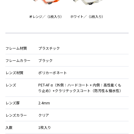
オレンジ／（1枚入り）
ホワイト／（1枚入り）
フレーム材質
プラスチック
フレームカラー
ブラック
レンズ材質
ポリカーボネート
レンズ
PET-AF α（外側：ハードコート + 内側：高性能くも
り止め）+クラリテックスコート（防汚性＆撥水性）
レンズ厚
2.4mm
レンズカラー
クリア
入数
1枚入り