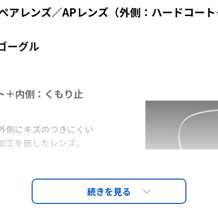
用 スペアレンズ／APレンズ（外側：ハードコー
護ゴーグル
ト＋内側：くもり止
外側にキズのつきにくい
加工を施したレンズ。