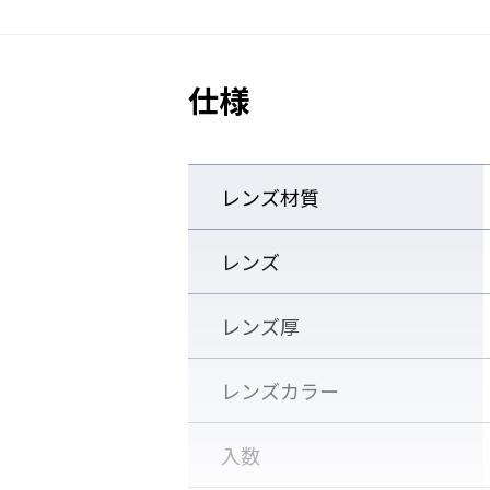
仕様
※くもり止め仕様のレンズは、流通時や
レンズ材質
これは防曇剤（くもり止め剤）の働きに
※製品をお使いいただいていると、キズ
レンズ
くもり止め効果が低下した場合には、別
レンズ厚
レンズカラー
入数