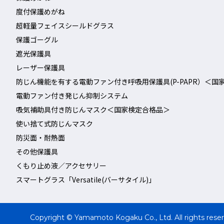
度付保護めがね
超軽量フェイスシールドグラス
保護ゴーグル
遮光保護具
レーザー保護具
防じん機能を有する電動ファン付き呼吸用保護具(P-PAPR）＜国
電動ファン付き発じん抑制システム
吸気補助具付き防じんマスク＜国家検定合格品＞
使い捨て式防じんマスク
防災面・耐熱面
その他保護具
くもり止め液／アクセサリー
スマートグラス「Versatile(バーサタイル)」
Copyright © Yamamoto Kogaku Co., Ltd. All rights rese