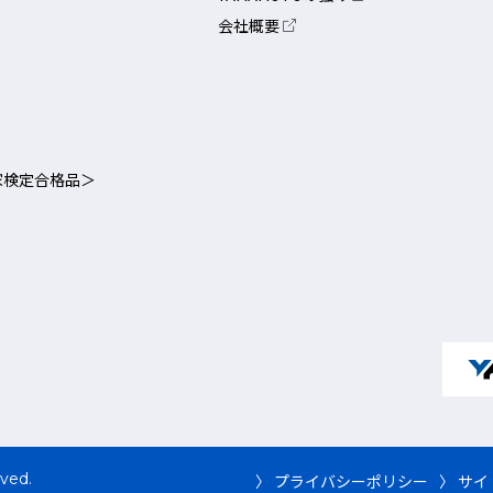
会社概要
家検定合格品＞
rved.
〉 プライバシーポリシー
〉 サ