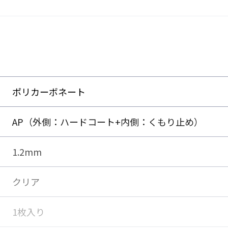
お客様の使用状況・保管環境により、レンズ表面が白っぽくなることが
ポリカーボネート
よるものです。性能には問題ありませんので、ご使用前に柔らかい布等
や汚れなどによりくもり止め効果が低下します。
AP（外側：ハードコート+内側：くもり止め）
売のくもり止め液「
デミストシリーズ
」をご使用ください。
1.2mm
クリア
1枚入り