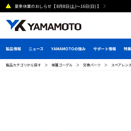
夏季休業のおしらせ【 8月8日(土)～16日(日) 】
製品情報
ニュース
YAMAMOTOの強み
サポート情報
特
製品カテゴリから探す
＞
保護ゴーグル
＞
交換パーツ
＞
スペアレン