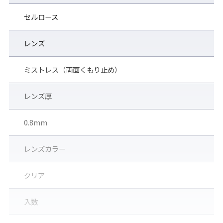
くもり止め効果が低下した場合には、別売のくもり止め液
「
デミストシリーズ
」をご使用ください。
セルロース
レンズ
ミストレス（両面くもり止め）
レンズ厚
0.8mm
レンズカラー
クリア
入数