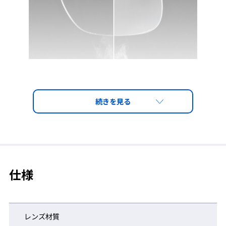
※くもり止め仕様のレンズは、流通時やお客様の使用状
況・保管環境により、レンズ表面が白っぽくなることがあ
ります。
仕様
これは防曇剤（くもり止め剤）の働きによるものです。性
能には問題ありませんので、ご使用前に柔らかい布等で軽
くふき取ってください。
※製品をお使いいただいていると、キズや汚れなどにより
レンズ材質
くもり止め効果が低下します。