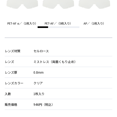
り）
PET-AF α／（1枚入り）
PET-AF／（5枚入り）
AP／（1枚入り）
レンズ材質
セルロース
レンズ
ミストレス（両面くもり止め）
レンズ厚
0.8mm
レンズカラー
クリア
入数
1枚入り
販売価格
946円（税込）