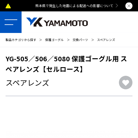
熊本県で発生した地震による配送への影響について
夏季休業のおし
製品カテゴリから探す
＞
保護ゴーグル
＞
交換パーツ
＞
スペアレンズ
YG-505／506／5080 保護ゴーグル用 ス
ペアレンズ【セルロース】
スペアレンズ