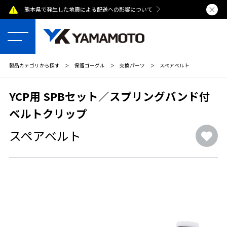
熊本県で発生した地震による配送への影響について
夏季休業のおし
製品カテゴリから探す
＞
保護ゴーグル
＞
交換パーツ
＞
スペアベルト
YCP用 SPBセット／スプリングバンド付
ベルトクリップ
スペアベルト