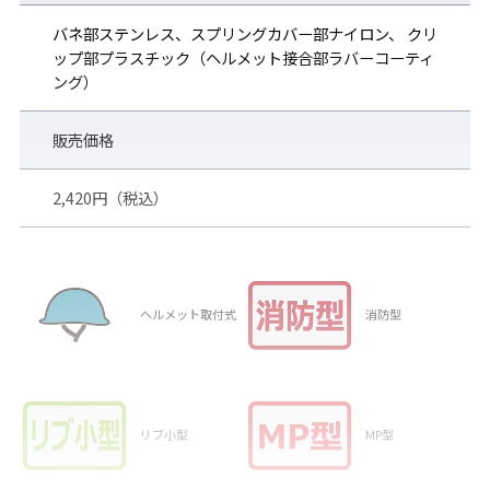
バネ部ステンレス、スプリングカバー部ナイロン、 クリ
ップ部プラスチック（ヘルメット接合部ラバーコーティ
ゴーグルフックをつけ外しするだけで、他タイプの
ング）
ベルトに交換が可能（別売）
●
クイックベルト（YGB-231）
販売価格
●
YCPスプリングバンド（YCP用 SPBセット）
●
SRベルト
2,420円（税込）
SRベルトに
ベルトクリップ（YCP-1／別売）
を装着する
ことでヘルメットとの相性がさらにアップ。
※ベルトカラー：ブラック×ロゴカラー：ゴールド
YG-6000用ゴーグル用スペアベルト
ヘルメット取付式
消防型
●標準タイプ
YG-6000 保護ゴーグル用 スペアベルト
●バックルベルトタイプ
YG-6000BB 保護ゴーグル用 スペアベルト
リブ小型
MP型