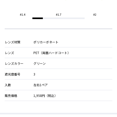
#1.4
#1.7
#2
レンズ材質
ポリカーボネート
レンズ
PET（両面ハードコート）
レンズカラー
グリーン
遮光度番号
3
入数
左右1ペア
販売価格
1,958円（税込）