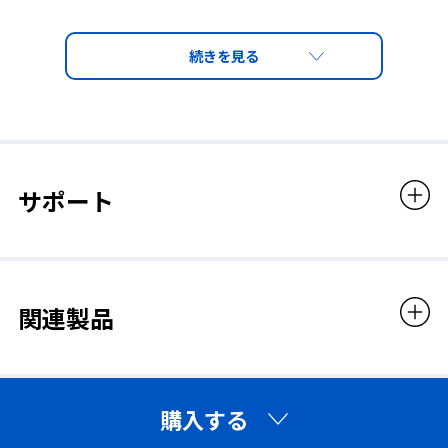
販売価格
1,958円（税込）
◆見学者や現場通過者など、
直接作業者以外も遮光めがね
が必要です◆
サポート
一般の人が通りがかった建設現場などで溶接作業を
見たり溶接現場で他の作業をしていた人が、側方か
らの有害光線を受けたりして、その後眼がはれて痛
んだというケースがよくあります。これらのケースを
関連製品
防ぐためにも、サイドシールド付やアイカップ型の
遮光めがねを装着することはとても重要です。
見学者や現場通過者も、うすい色の遮光レンズ(※)を
使用することでこれらの危険を回避できます。
(※)使用環境によって異なりますが、視界があまり暗
購入する
くなり過ぎない #1.4、#1.7など、状況に応じてお選
びください。