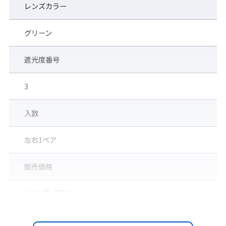
レンズカラー
グリーン
◆見学者や現場通過者など、
遮光度番号
直接作業者以外も遮光めがね
3
が必要です◆
入数
一般の人が通りがかった建設現場などで溶接作業を
見たり溶接現場で他の作業をしていた人が、側方か
左右1ペア
らの有害光線を受けたりして、その後眼がはれて痛
んだというケースがよくあります。これらのケースを
防ぐためにも、サイドシールド付やアイカップ型の
販売価格
遮光めがねを装着することはとても重要です。
見学者や現場通過者も、うすい色の遮光レンズ(※)を
2,310円（税込）
使用することでこれらの危険を回避できます。
(※)使用環境によって異なりますが、視界があまり暗
くなり過ぎない #1.4、#1.7など、状況に応じてお選