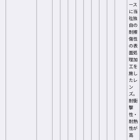
ース
に当
社独
自の
耐擦
傷性
の表
面処
理加
工を
施し
たレ
ン
ズ。
耐衝
撃
性・
耐熱
性が
高