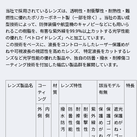
当社で採用されているレンズは、透明性・耐衝撃性・耐熱性・難
燃性に優れたポリカーボネート製（一部を除く）。当社の高い成
型技術によって、防弾装備や航空機のキャノピーなどにも用いら
れるこの樹脂を、有害な紫外線を99.9%以上カットする光学性能
の優れた「ペトロイドレンズ」へと加工しています。
この技術をベースに、波長をコントロールしたレーザー保護めが
ねや可視波長の視認性を高めたレンズ、 特定波長をカットするレ
ンズなど光学性能の優れた製品や、独自の防曇・撥水・耐擦傷コ
ーティング技術を付加した幅広い製品群を展開しています。
レンズ製品名
コー
材
レンズ特性
該当モデル
特長
ティ
質
有無
ング
外
内
撥
防
耐
耐
紫
保
保
遮光
側
側
水
曇
擦
衝
外
護
護
保護
防
性
傷
撃
線
め
ゴ
めが
汚
能
性
性
カ
が
ー
ね・
ッ
ね
グ
ゴー