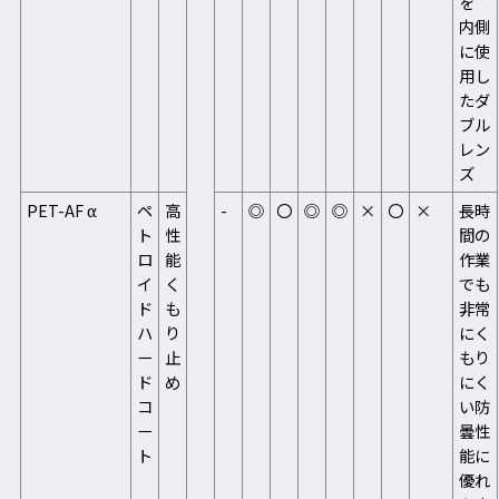
を
内側
に使
用し
たダ
ブル
レン
ズ
PET-AF α
ペ
高
-
◎
〇
◎
◎
×
〇
×
長時
ト
性
間の
ロ
能
作業
イ
く
でも
ド
も
非常
ハ
り
にく
ー
止
もり
ド
め
にく
コ
い防
ー
曇性
ト
能に
優れ