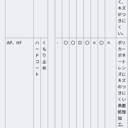
く、
キズ
がつ
きに
く
い。
AP、HF
ハ
く
-
〇
〇
◎
〇
×
〇
×
ポリ
ー
も
カー
ド
り
ボネ
コ
止
ート
ー
め
レン
ト
ズに
キズ
のつ
きに
くい
表面
処理
加
工。