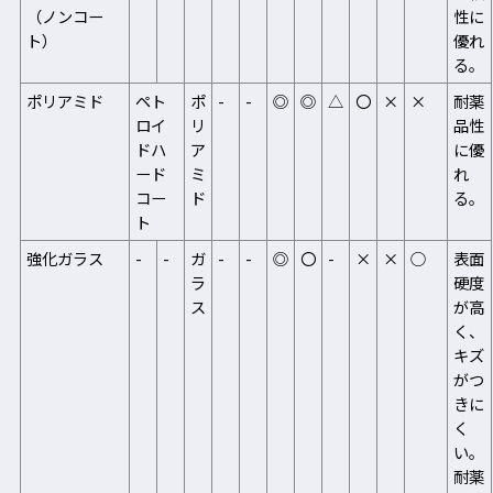
（ノンコー
性に
ト）
優れ
る。
ポリアミド
ペト
ポ
-
-
◎
◎
△
〇
×
×
耐薬
ロイ
リ
品性
ドハ
ア
に優
ード
ミ
れ
コー
ド
る。
ト
強化ガラス
-
-
ガ
-
-
◎
〇
-
×
×
○
表面
ラ
硬度
ス
が高
く、
キズ
がつ
きに
く
い。
耐薬