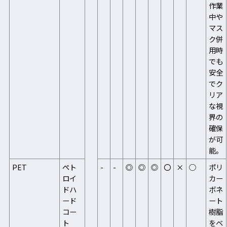
作業
中や
マス
ク併
用時
でも
安全
でク
リア
な視
界の
確保
が可
能。
PET
ペト
-
-
◎
◎
◎
〇
×
○
ポリ
ロイ
カー
ドハ
ボネ
ード
ート
コー
樹脂
ト
をベ