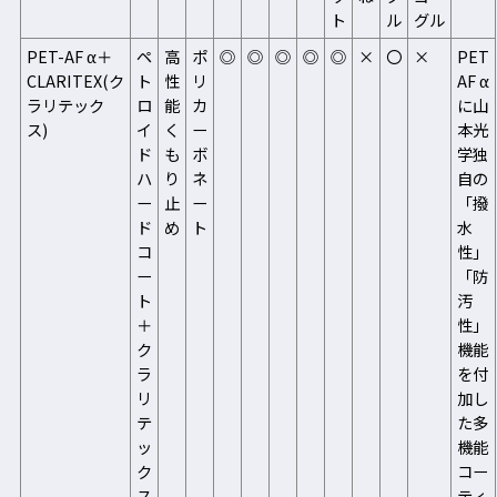
ト
ル
グル
PET-AF α＋
ペ
高
ポ
◎
◎
◎
◎
◎
×
〇
×
PET
CLARITEX(ク
ト
性
リ
AF α
ラリテック
ロ
能
カ
に山
ス)
イ
く
ー
本光
ド
も
ボ
学独
ハ
り
ネ
自の
ー
止
ー
「撥
ド
め
ト
水
コ
性」
ー
「防
ト
汚
＋
性」
ク
機能
ラ
を付
リ
加し
テ
た多
ッ
機能
ク
コー
ス
ティ