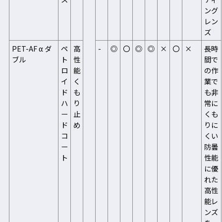
ング
レン
ズ
PET-AF α ダ
ペ
高
-
◎
〇
◎
◎
×
〇
×
長時
ブル
ト
性
間で
ロ
能
の作
イ
く
業で
ド
も
も非
ハ
り
常に
ー
止
くも
ド
め
りに
コ
くい
ー
防曇
ト
性能
に優
れた
高性
能レ
ンズ