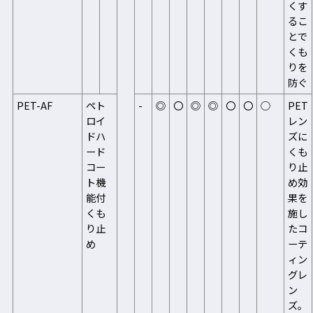
くす
るこ
とで
くも
りを
防ぐ
PET-AF
ペト
-
◎
〇
◎
◎
〇
〇
○
PET
ロイ
レン
ドハ
ズに
ード
くも
コー
り止
ト機
め効
能付
果を
くも
施し
り止
たコ
め
ーテ
ィン
グレ
ン
ズ。