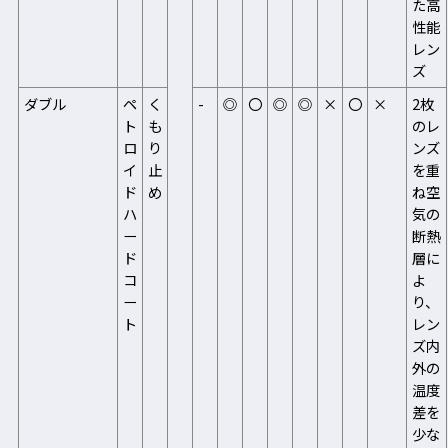
た高
性能
レン
ズ
ダブル
ペ
く
-
◎
〇
◎
◎
×
〇
×
2枚
ト
も
のレ
ロ
り
ンズ
イ
止
を重
ド
め
ね空
ハ
気の
ー
断熱
ド
層に
コ
よ
ー
り、
ト
レン
ズ内
外の
温度
差を
少な