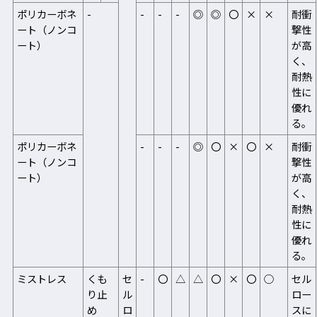
ポリカーボネ
-
-
-
-
◎
◎
〇
×
×
耐衝
ート（ノンコ
撃性
ート）
が高
く、
耐熱
性に
優れ
る。
ポリカーボネ
-
-
-
◎
〇
×
〇
×
耐衝
ート（ノンコ
撃性
ート）
が高
く、
耐熱
性に
優れ
る。
ミストレス
くも
セ
-
〇
△
△
〇
×
〇
○
セル
り止
ル
ロー
め
ロ
スに