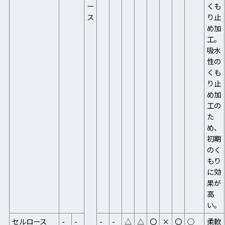
ー
くも
ス
り止
め加
工。
吸水
性の
くも
り止
め加
工の
た
め、
初期
のく
もり
に効
果が
高
い。
セルロース
-
-
-
-
△
△
〇
×
〇
○
柔軟