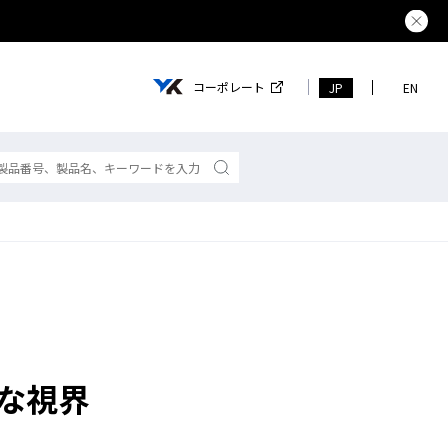
熊本県で
コーポレート
JP
EN
な視界