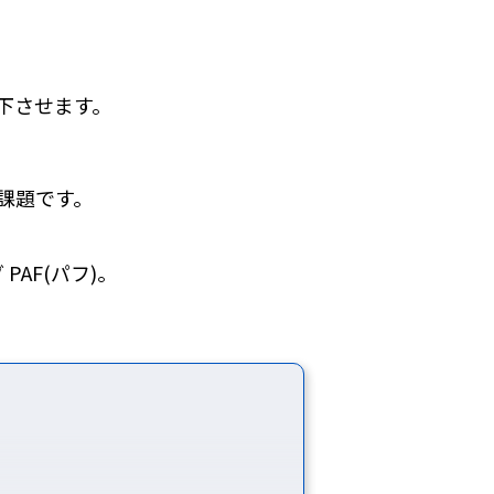
下させます。
課題です。
AF(パフ)。