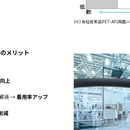
(※) 当社従来品PET-AF(
グのメリット
向上
解消 →
着用率アップ
削減