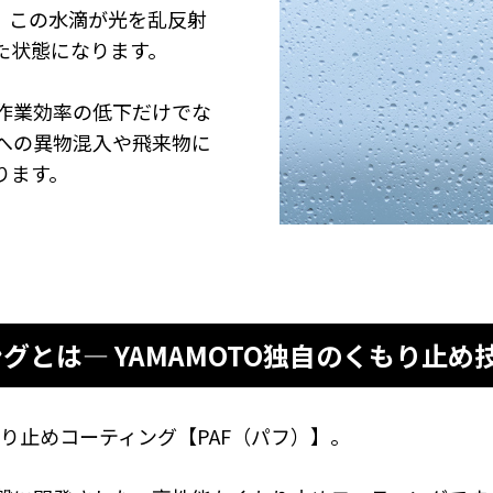
。この水滴が光を乱反射
た状態になります。
作業効率の低下だけでな
への異物混入や飛来物に
ります。
グとは― YAMAMOTO独自のくもり止め技
もり止めコーティング【PAF（パフ）】。