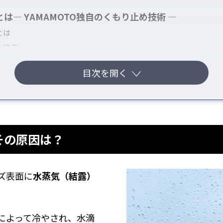
は― YAMAMOTO独自のくもり止め技術 ―
とは
の特長
でチェック！
 ラインアップ【5製品】
その原因は？
ズ表面に
水蒸気（結露）
によって冷やされ、水滴