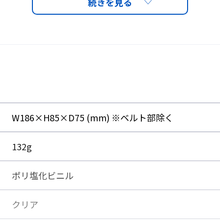
重ねることにより、レン
グル内部の温度差を減ら
る構造です。
耐衝撃性の高い特性を持
に、外面には当社独自の
）を施し、内側はくもり
付きにくく、くもりにく
W186×H85×D75 (mm) ※ベルト部除く
間保ちます。
132g
ダブルレンズ構造
ポリ塩化ビニル
クリア