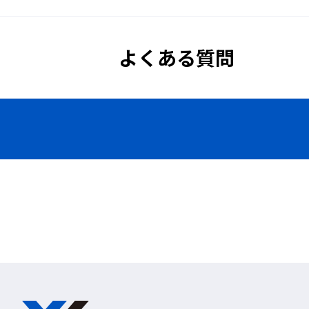
◆フレームベンチレーション
※ヘルメットは付属しません
よくある質問
ゴーグル内の換気はしつつ、粉じ
ぐ特殊気孔。
UVカット
フレームクッション
◆ワイドビュー