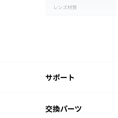
レンズ材質
レンズ
◆YCPスプリングバンド標準
伸縮劣化が少ないスプリングベル
レンズ厚
性が良いYCPクリップを標準装備
ーをつけることにより、スプリン
レンズカラー
渉せず、スムーズなゴーグルの上
付属品
サポート
眼鏡との併用について
交換パーツ
販売価格