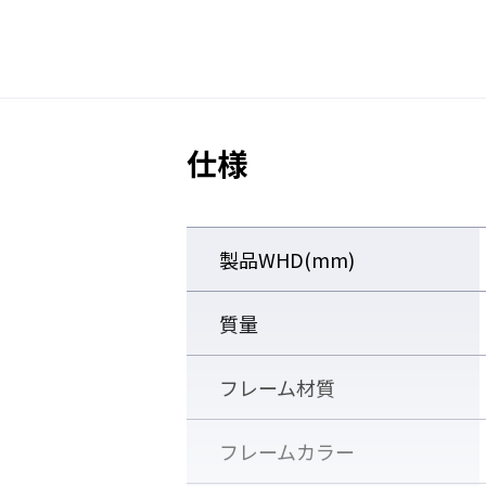
ダブルレンズとは、レンズを2枚
ズ間に空気層ができ、外気とゴー
すことで、レンズのくもりを抑え
仕様
プラスチックレンズの中でも最も
つポリカーボネート樹脂をベース
表面硬化加工（ペトロイドコート
止め加工を施したレンズです。傷
製品WHD(mm)
いため、安全で快適な視界を長時
質量
フレーム材質
フレームカラー
製品特長