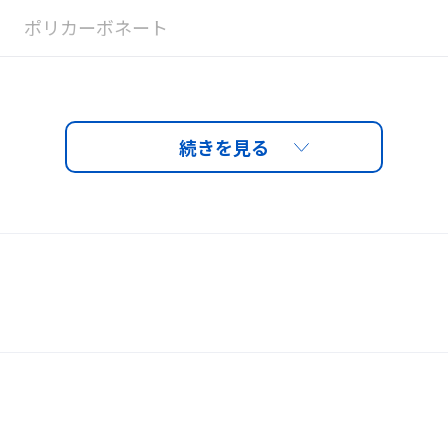
ポリカーボネート
くもり止めダブルレンズ（外側：ハードコート＋内側
装備
トとヘルメットへの装着
外側0.6mm、内側0.5mm
したタイプ、布製のカバ
グがヘルメットに直接干
クリア
げ下げを実現します。
YCP用SPBセット（YCPスプリングバンド、YCPク
※製品画像に使用している眼鏡のサイズは【幅140mm
※眼鏡の大きさやデザインによっては、ご使用いた
ご購入の際は、お手持ちの眼鏡サイズをご確認のう
5,830円（税込）