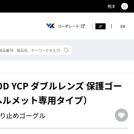
夏季休業の
コーポレート
JP
EN
00D YCP ダブルレンズ 保護ゴー
ヘルメット専用タイプ）
り止めゴーグル