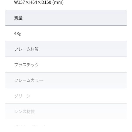
W157×H64×D150 (mm)
質量
43g
フレーム材質
プラスチック
フレームカラー
グリーン
◆ワイドテンプル
レンズ材質
サイドからの粉じん、異物の侵入を防ぐ。
ポリカーボネート