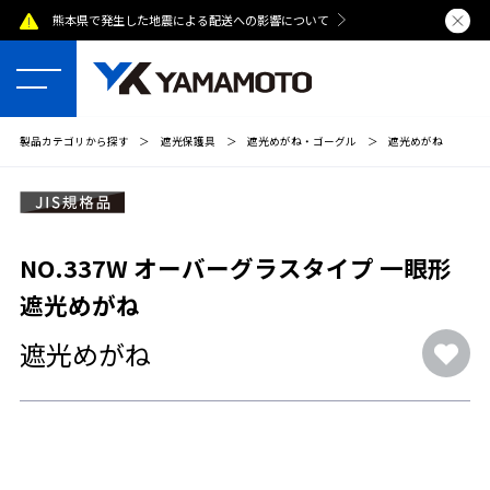
熊本県で発生した地震による配送への影響について
夏季休業のおし
製品カテゴリから探す
＞
遮光保護具
＞
遮光めがね・ゴーグル
＞
遮光めがね
NO.337W オーバーグラスタイプ 一眼形
遮光めがね
遮光めがね