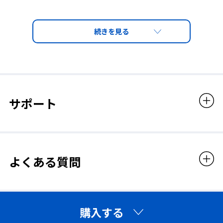
レンズ
PET（両面ハードコート）
レンズカラー
グリーン
サポート
遮光度番号
1.7
よくある質問
◆PETレンズ（両面ハードコート）
眼鏡との併用について
ポリカーボネート樹脂をベースに当社独自の耐擦傷性の表面処理
加工を施したレンズ。耐衝撃性が高く、キズが付きにくい。
※眼鏡の大きさやデザインによっては、ご使用いただけ
購入する
ない場合がございます。