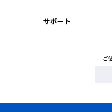
適合規格
サポート
販売価格
■反応時間：（明→暗）約0.0002秒、（暗→明
■遮光度 ：3（開）→ 7（閉）
■光学濃度：7.0以上（波長:1020～1500n
ご
■可視光線透過率標準：約14%（開）→約0
■紫外線透過率：0.0001%以下（313,365
■赤外線透過率：0.0002%以下（780－200
■平行度0.16cm/m以下
■屈折力0±0.125m-1
■保護プレート：PC樹脂、両面ハードコー
■適合規格：EN379（溶接用）/EN207（