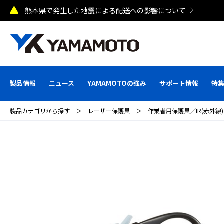
熊本県で発生した地震による配送への影響について
製品情報
ニュース
YAMAMOTOの強み
サポート情報
特
製品カテゴリから探す
＞
レーザー保護具
＞
作業者用保護具／IR(赤外線)