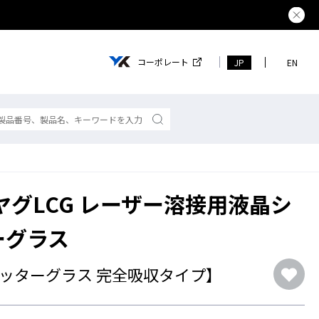
夏季休業の
コーポレート
JP
EN
50ヤグLCG レーザー溶接用液晶シ
ーグラス
ッターグラス 完全吸収タイプ】