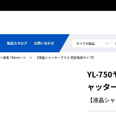
集
製品カタログ
お問い合わせ
＜波長 780nm～＞
＞
【液晶シャッターグラス 完全吸収タイプ】
YL-7
ャッタ
【液晶シャ