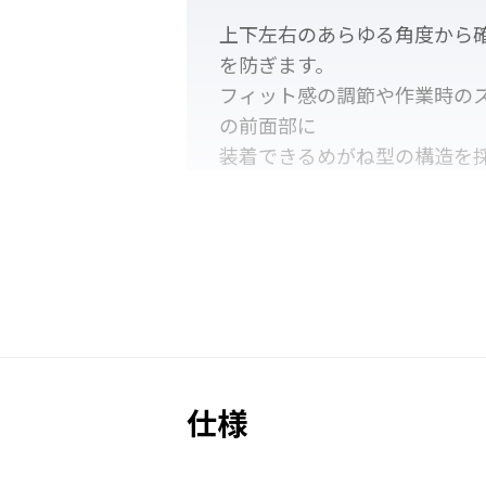
上下左右のあらゆる角度から
を防ぎます。
フィット感の調節や作業時の
の前面部に
装着できるめがね型の構造を
※リチウム電池とソーラー補
で、電池交換の頻度を抑える
仕様