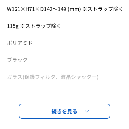
W161×H71×D142～149 (mm) ※ストラップ除く
115g ※ストラップ除く
シャッターグラス レンズ見え方
ポリアミド
ブラック
ガラス(保護フィルタ、液晶シャッター)
ダークグリーン
・トラップス ・クリーナークロス ・セミハードケー
ペアレンズ）