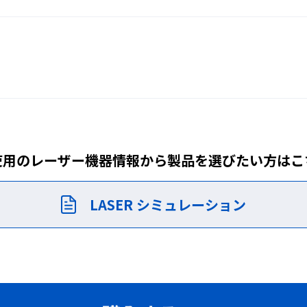
EN（CE）
99,000円（税込）
）0.25秒～0.45秒
m）
使用のレーザー機器情報から製品を
選びたい方はこ
.3%（閉）
nm）
0nm）
LASER シミュレーション
ト
レーザー用）
エラストマークッ