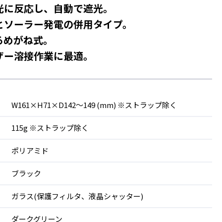
光に反応し、自動で遮光。
とソーラー発電の併用タイプ。
るめがね式。
ザー溶接作業に最適。
W161×H71×D142～149 (mm) ※ストラップ除く
115g ※ストラップ除く
ポリアミド
ブラック
ガラス(保護フィルタ、液晶シャッター)
ダークグリーン