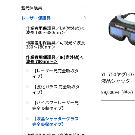
遮光保護具
レーザー保護具
作業者用保護具／UV(紫外線)＜
波長 180～380nm＞
作業者用保護具／可視光＜波長
380～780nm＞
作業者用保護具／IR(赤外線)＜
波長 780nm～＞
【レーザー光完全吸収タ
YL-750ヤグL
イプ】
液晶シャッター
【強化ガラス 完全吸収タ
イプ】
99,000円（税込
【ハイパワーレーザー光
完全吸収タイプ】
【液晶シャッターグラス
完全吸収タイプ】