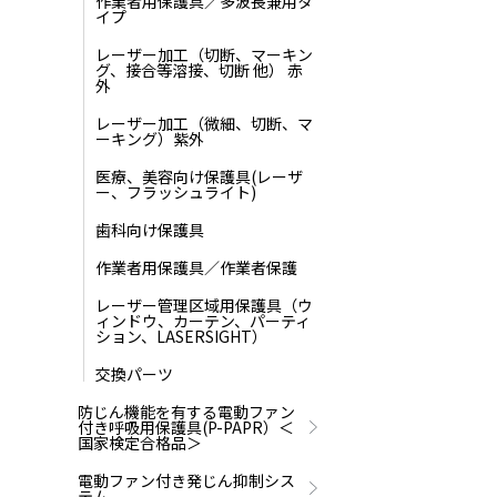
作業者用保護具／多波長兼用タ
イプ
レーザー加工（切断、マーキン
グ、接合等溶接、切断 他） 赤
外
レーザー加工（微細、切断、マ
ーキング）紫外
医療、美容向け保護具(レーザ
ー、フラッシュライト)
歯科向け保護具
作業者用保護具／作業者保護
レーザー管理区域用保護具（ウ
ィンドウ、カーテン、パーティ
ション、LASERSIGHT）
交換パーツ
防じん機能を有する電動ファン
付き呼吸用保護具(P-PAPR）＜
国家検定合格品＞
電動ファン付き発じん抑制シス
テム