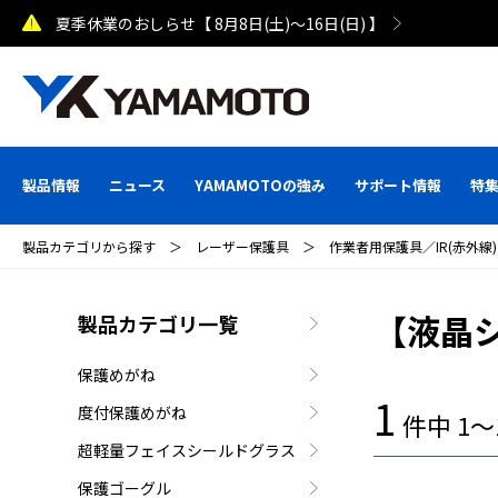
夏季休業のおしらせ【 8月8日(土)～16日(日) 】
製品情報
ニュース
YAMAMOTOの強み
サポート情報
特
製品カテゴリから探す
＞
レーザー保護具
＞
作業者用保護具／IR(赤外線)
【液晶
製品カテゴリ一覧
保護めがね
1
度付保護めがね
件中 1
超軽量フェイスシールドグラス
保護ゴーグル