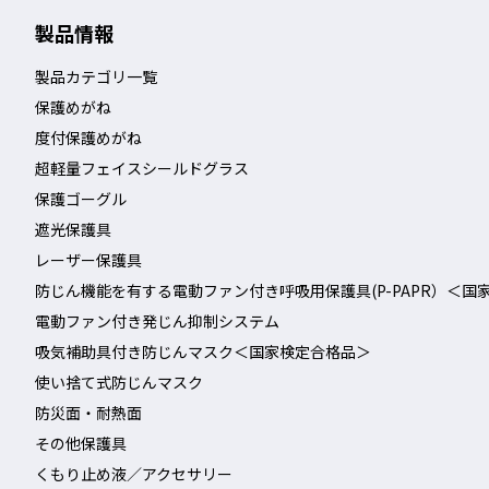
製品情報
製品カテゴリ一覧
保護めがね
度付保護めがね
超軽量フェイスシールドグラス
保護ゴーグル
遮光保護具
レーザー保護具
防じん機能を有する電動ファン付き呼吸用保護具(P-PAPR）＜国
電動ファン付き発じん抑制システム
吸気補助具付き防じんマスク＜国家検定合格品＞
使い捨て式防じんマスク
防災面・耐熱面
その他保護具
くもり止め液／アクセサリー