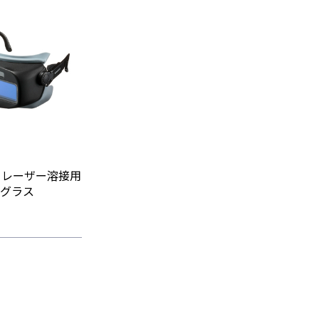
CG レーザー溶接用
グラス
）