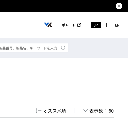
熊本県で
コーポレート
JP
EN
】
オススメ順
表示数： 60