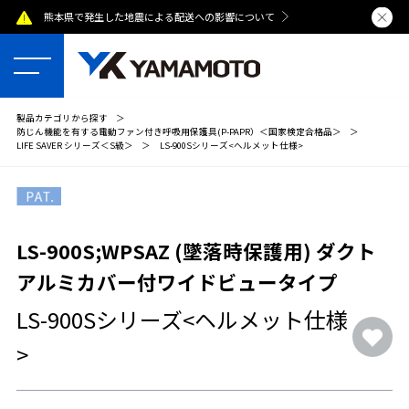
熊本県で発生した地震による配送への影響について
夏季休業のおし
製品カテゴリから探す
＞
防じん機能を有する電動ファン付き呼吸用保護具(P-PAPR）＜国家検定合格品＞
＞
LIFE SAVER シリーズ＜S級＞
＞
LS-900Sシリーズ<ヘルメット仕様>
LS-900S;WPSAZ (墜落時保護用) ダクト
アルミカバー付ワイドビュータイプ
LS-900Sシリーズ<ヘルメット仕様
>