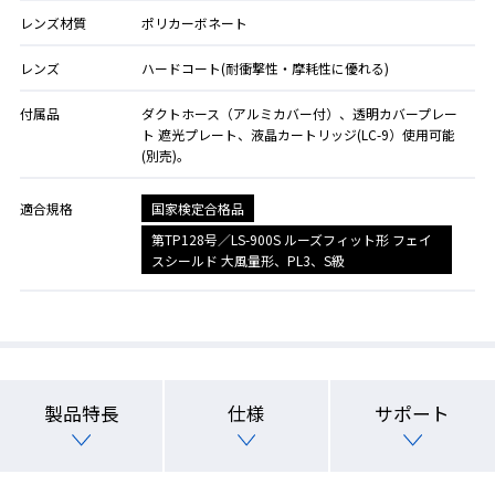
レンズ材質
ポリカーボネート
レンズ
ハードコート(耐衝撃性・摩耗性に優れる)
付属品
ダクトホース（アルミカバー付）、透明カバープレー
ト 遮光プレート、液晶カートリッジ(LC-9）使用可能
(別売)。
国家検定合格品
適合規格
第TP128号／LS-900S ルーズフィット形 フェイ
スシールド 大風量形、PL3、S級
製品特長
仕様
サポート