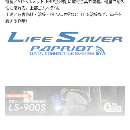
特長／MPヘルメット(FRP谷沢製)に取付金具で装着。軽量で耐久
性に優れる。上部ゴムベラ付。
用途／有害光線・溶接・粉じん現場など（TIG溶接など、両手を
要する作業）