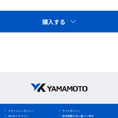
購入する
〉 プライバシーポリシー
〉 サイトポリシー
特長2 Comfortable ー 快適。扱いやすい。小型
〉 SNSガイドライン
〉 特定商取引法に基づく表示