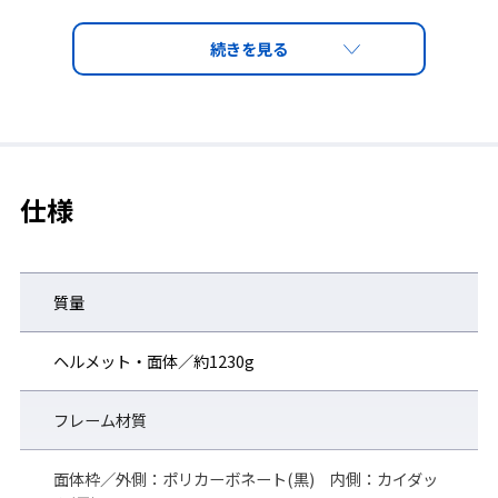
LS-900S 導入事例はこちら
特長1 High Protection ー 高い防護性係数(S級)
仕様
指定防護係数(300(※1))
LS-900Sシリーズは指定防護係数300(※1)。
より高い防護性能が必要とされる作業現場に適した、ルーズフィ
質量
ット形電動ファン付き呼吸用保護具。
LS-900Sをはじめとする、ルーズフィット形電動ファン付き呼吸
ヘルメット・面体／約1230g
用保護具は、面体形と異なり顔面との装着性（フィットネス）に
防護係数が依存しないため、フィットテストが不要(※2)。
フレーム材質
DOP粒子補修効率99.97%以上(PL3) ／ 漏れ率 0.1%以下
(※1)JIS T8150:2021(呼吸用保護具の選択、使用及び保守管理方法)の附
面体枠／外側：ポリカーボネート(黒) 内側：カイダッ
属書JCのSWPF 試験による。