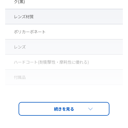
ク(黒)
(※2)「防じんマスク、防毒マスク及び電動ファン付き呼吸用保護具の
選択、使用等について」(令和5年5月25日付基発0525第3号)の通達より
レンズ材質
ポリカーボネート
レンズ
ハードコート(耐衝撃性・摩耗性に優れる)
付属品
ダクトホース（アルミカバー付）、透明カバープレート
遮光プレート、液晶カートリッジ(LC-9）使用可能(別
売)。
適合規格