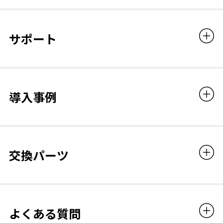
国家検定合格品
指定防護係数とは
第TP128号／LS-900S ルーズフィット形 フェイス
サポート
電動ファン付き呼吸用保護具や防じんマスクなど、呼吸用
シールド 大風量形、PL3、S級
保護具の種類ごとに定められた防護係数(マスク選びの目安
となる数値)のこと。
指定防護係数300は、JIS T8150：2021(呼吸用保護具の選
販売価格
択、使用および保守管理方法)の付属書JCのSWPF試験によ
る。
導入事例
243,837円（税込）
◆指定防護係数：300(※)
(※)JIS T8150:2021(呼吸用保護具の選択、使用及び保守管理方法)の附属書JCの
LS-900S_SWPF.pdf
SWPF 試験による。
交換パーツ
よくある質問