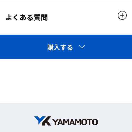
※DS2マスク：
厚生労働省が定める防じんマスクの
国家検定規格のひとつで、DS2規格に合格したマス
よくある質問
ク。
日本国内の作業現場でマスクを使用する場合は、
国家検定合格品を使うことが法令で義務付けられて
います。
購入する
❚使い捨て防じんマスクのシールチェック(フィッ
トチェック)
※安全にマスクを使用するために、以下の方法を厳守す
ることが重要です。