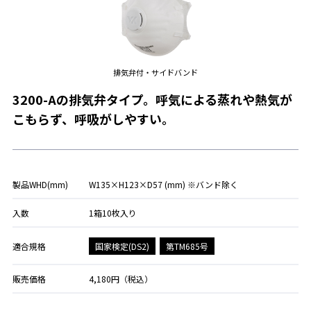
排気弁付・サイドバンド
3200-Aの排気弁タイプ。呼気による蒸れや熱気が
こもらず、呼吸がしやすい。
製品WHD(mm)
W135×H123×D57 (mm) ※バンド除く
入数
1箱10枚入り
国家検定(DS2)
第TM685号
適合規格
販売価格
4,180円（税込）