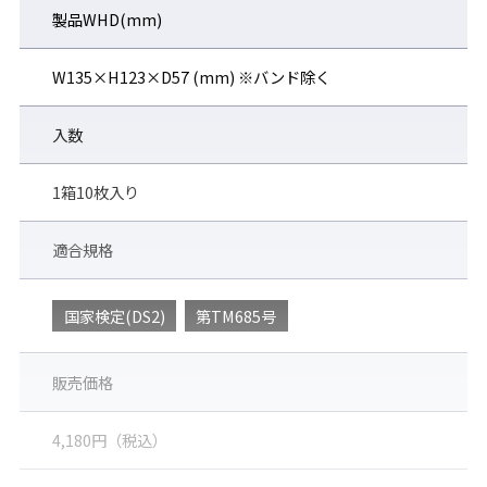
製品WHD(mm)
W135×H123×D57 (mm) ※バンド除く
入数
1箱10枚入り
適合規格
国家検定(DS2)
第TM685号
販売価格
4,180円（税込）