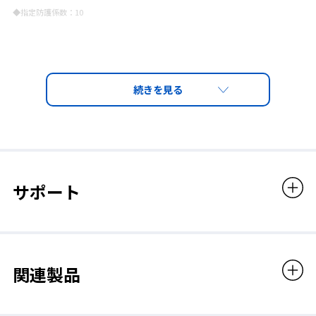
製品スペック／国家検定合格番号:第TM685号
◆指定防護係数：10
性能
社内基準
カップ型
排気弁付
NaCl粒子補修効率
95.0％以
吸気抵抗値
70Pa以下
ヘッドバンドタイ
ノーズシール
プ
排気抵抗値
70Pa以下
サポート
質量
20g以下
金属パーツ不使用
使用限度時間
19時間
関連製品