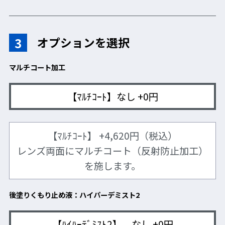
(※1) ご使用環境などで効果は変動します。
(※2) 1か月、20日間の使用を想定。
1日1回、レンズ左右・表裏に塗布した場合。(約450ﾌﾟｯｼｭ)
3
オプションを選択
マルチコート加工
【ﾏﾙﾁｺｰﾄ】なし +0円
【ﾏﾙﾁｺｰﾄ】 +4,620円（税込）
レンズ両面にマルチコート（反射防止加工）
を施します。
ハイパーデミスト2 ／価格：1,694円(税込)
後塗りくもり止め液：ハイパーデミスト2
【ﾊｲﾊｰﾃﾞﾐｽﾄ2】 なし +0円