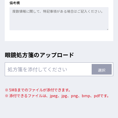
備考欄
眼鏡処方箋のアップロード
▶度付保護めがねの「くもり」対策におススメ！
処方箋を添付してください
選択
スプレータイプの"後塗り"くもり止め液。
￣￣￣￣￣￣￣￣￣￣￣￣￣￣￣￣￣￣￣￣￣￣
※ 5MBまでのファイルが添付できます。
・ スプレータイプの後塗り 高性能くもり止め液
※ 添付できるファイルは、jpeg、jpg、png、bmp、pdfです。
・ レンズクリーナー効果あり
・ 1プッシュで約8時間 くもり止めが持続。
(※1)
・ 1ボトルで約6カ月使用可能
(※2)
・ ポケットサイズで持ち歩きにも便利なサイズ