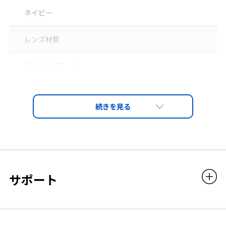
ネイビー
レンズ材質
ポリカーボネート
製品特長
レンズ
❶ガスケット
PET（両面ハードコート）
防じん性、密着性を高めるエラストマー素材のガスケット。
レンズカラー
クリア
サポート
付属品