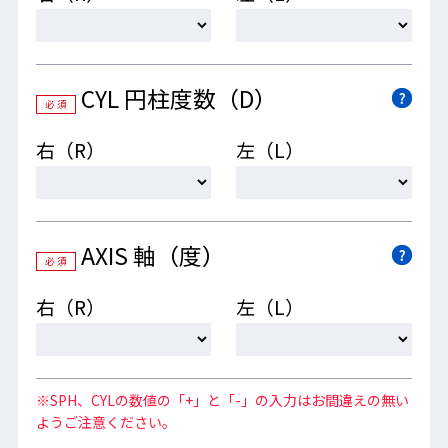
CYL 円柱度数（D）
必 須
右（R）
左（L）
UVカット
AXIS 軸（度）
必 須
有害な紫外線(380nm以下)を99.9%以上カット。
顔のカーブにフィットしたフレーム設計で、
右（R）
左（L）
隙間から入ってくる紫外線も軽減します。
※SPH、CYLの数値の「+」と「-」の入力はお間違えの無い
ようご注意ください。