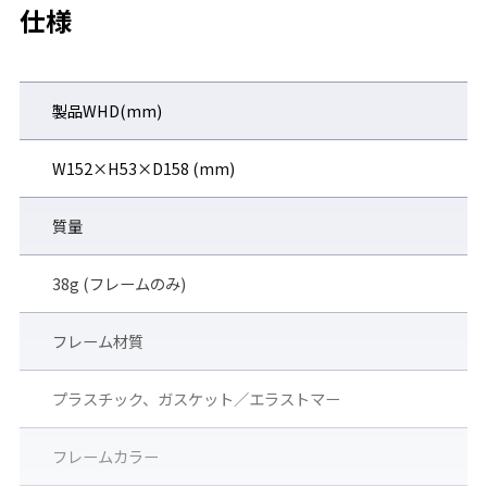
仕様
人気のYS-395のガスケット付モデル。
すき間を防ぎ、防護性能がさらにアップ。
製品WHD(mm)
オーダーメイドの度付きレンズ対応で、快適な視界と作
業効率を両立。
W152×H53×D158 (mm)
よりフラットなアイカップ形状により、長時間の着用でもストレ
スを感じにくい。
質量
38g (フレームのみ)
フレーム材質
プラスチック、ガスケット／エラストマー
フレームカラー