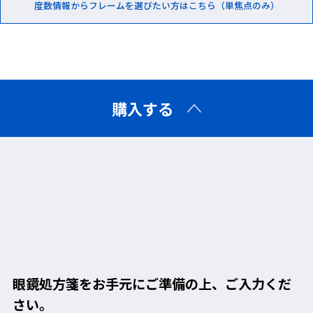
度数情報からフレームを選びたい方はこちら（単焦点のみ）
UVカット
プロテクトカバー
❸アイカップフレーム
アイカップ型レンズ枠が顔面に沿い、高い防護性能を発揮。
購入する
フレックスフレー
ソフトテンプル
ム
ソフト鼻パッド
眼鏡処方箋をお手元にご準備の上、ご入力くだ
さい。