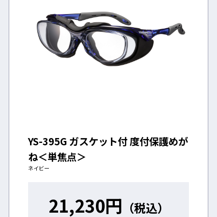
保護めがね装着時のご注意
YS-395G ガスケット付 度付保護めが
ね＜単焦点＞
ネイビー
21,230
円
▲度付保護めがね特設ページはこちら
（税込）