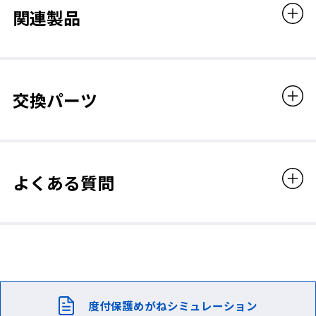
度付保護めがね専用セミハードケース 、クリーナークロ
関連製品
ス、YS-390・395用 ノーズパッド(※)
(※)付属品のYS-390・395用-ノーズパッドは当社オンラ
インショップご購入者限定です。
注釈
交換パーツ
❷フレックスフレーム
※単焦点度付レンズ製作には、通常3～4週間かかりま
フレーム部分のみが可動し、ソフトなフィット感を実現。
す。
レンズ度数が強い場合は、受注後2カ月程度かかる場合
がございます。
よくある質問
販売価格
21,230円（税込）
※レンズは処方箋データをご確認後の製作になります。
注1 ： 質量は度付レンズの種類、度数により異なります。
度付保護めがねシミュレーション
注2 ： レンズ度数等によっては、度付製作できない場合がございます。