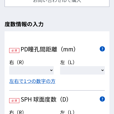
お問い合わせIDで購入
度数情報の入力
PD瞳孔間距離（mm）
必 須
右（R）
左（L）
PETレンズ（両面ハードコート）
ポリカーボネート樹脂をベースに当社独自の耐擦傷性の表面処理
左右で1つの数字の方
加工を施したレンズ。耐衝撃性が高く、キズが付きにくい。
SPH 球面度数（D）
必 須
右（R）
左（L）