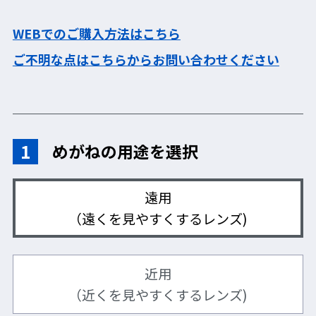
WEBでのご購入方法はこちら
ご不明な点はこちらからお問い合わせください
製品特長
1
めがねの用途を選択
◆装着性を追求したジャパンフィット設計
多数の日本人頭部形状データをもとに設計、装着時の重量バラン
スを考慮し、長時間の装着でも違和感のないフィット感を実現。
遠用
YAMAMOTOの「ジャパンフィット」は、日本人に合わせたより
（遠くを見やすくするレンズ)
快適な装着性を実現します。
近用
（近くを見やすくするレンズ)