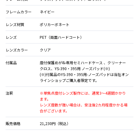
フレームカラー
ネイビー
レンズ材質
ポリカーボネート
レンズ
PET（両面ハードコート）
レンズカラー
クリア
付属品
度付保護めがね専用セミハードケース 、クリーナー
クロス、YS-390・395用 ノーズパッド(※)
(※)付属品のYS-390・395用-ノーズパッドは当社オン
ラインショップご購入者限定です。
注釈
※単焦点度付レンズ製作には、通常3～4週間かかり
ます。
レンズ度数が強い場合は、受注後2カ月程度かかる場
合がございます。
販売価格
21,230円（税込）