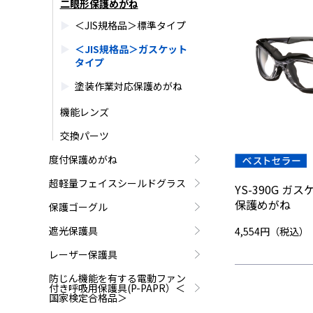
二眼形保護めがね
＜JIS規格品＞標準タイプ
＜JIS規格品＞ガスケット
タイプ
塗装作業対応保護めがね
機能レンズ
交換パーツ
度付保護めがね
超軽量フェイスシールドグラス
YS-390G ガ
保護めがね
保護ゴーグル
遮光保護具
4,554円（税込）
レーザー保護具
防じん機能を有する電動ファン
付き呼吸用保護具(P-PAPR）＜
国家検定合格品＞