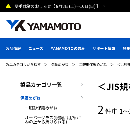
夏季休業のおしらせ【 8月8日(土)～16日(日) 】
製品情報
ニュース
YAMAMOTOの強み
サポート情報
特
製品カテゴリから探す
＞
保護めがね
＞
二眼形保護めがね
＞
＜JIS
＜JIS
製品カテゴリ一覧
保護めがね
2
一眼形保護めがね
件中 1
オーバーグラス(眼鏡併用/めが
ねの上から掛けられる)