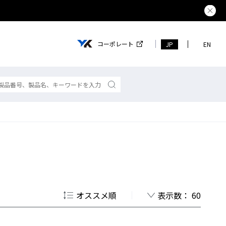
熊本県で
コーポレート
JP
EN
オススメ順
表示数： 60