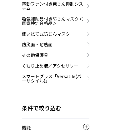
電動ファン付き発じん抑制シス
テム
吸気補助具付き防じんマスク＜
国家検定合格品＞
使い捨て式防じんマスク
防災面・耐熱面
その他保護具
くもり止め液／アクセサリー
スマートグラス「Versatile(バ
ーサタイル)」
条件で絞り込む
機能