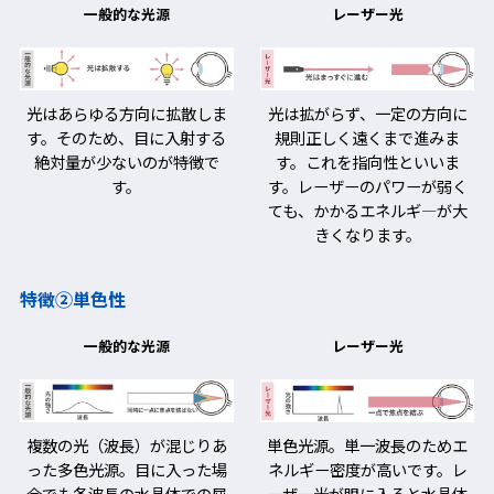
一般的な光源
レーザー光
光はあらゆる方向に拡散しま
光は拡がらず、一定の方向に
す。そのため、目に入射する
規則正しく遠くまで進みま
絶対量が少ないのが特徴で
す。これを指向性といいま
す。
す。レーザーのパワーが弱く
ても、かかるエネルギ―が大
きくなります。
特徴②単色性
一般的な光源
レーザー光
複数の光（波長）が混じりあ
単色光源。単一波長のためエ
った多色光源。目に入った場
ネルギー密度が高いです。レ
合でも各波長の水晶体での屈
ーザー光が眼に入ると水晶体