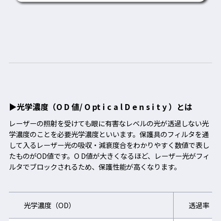
▶光学濃度（O D 値/ O pt i c a l D e n s i t y ）とは
レーザーの照射を受けても眼に有害なレベルの光が透過しない光
学濃度のことを必要光学濃度といいます。保護具のフィルタを通
して入るレーザー光の吸収・減衰度合をわかりやすく数値で表し
たものがOD値です。O D値が大きくなるほど、レーザー光がフィ
ルタでブロックされるため、保護性能が高くなります。
光学濃度（OD）
透過率