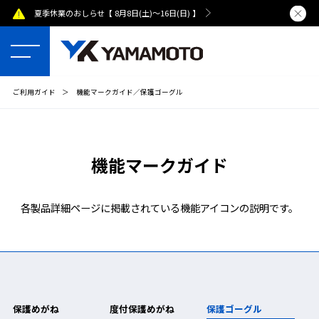
夏季休業のおしらせ【 8月8日(土)～16日(日) 】
熊本県で発
ご利用ガイド
＞
機能マークガイド／保護ゴーグル
機能マークガイド
各製品詳細ページに掲載されている機能アイコンの説明です。
保護めがね
度付保護めがね
保護ゴーグル