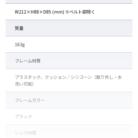
また、指紋や粉じんもつきにくく、汚れた場合でも簡単に除去す
W212×H88×D85 (mm) ※ベルト部除く
ることが可能です。
質量
①雨水､水滴などの付着を防ぎ視
②外レンズ表面に汚れを寄せ付
界を保つ「撥水性」
けない「防汚性」
163g
フレーム材質
プラスチック、クッション／シリコーン（取り外し・水
洗い可能）
CLARITEX COAT_撥水性
CLARITEX COAT_防汚性
フレームカラー
粘度の高いオイルも弾く撥水
油性マジックで書き込み一時
性能。
間経過後、ティッシュでふき
ブラック
取った状態。指紋や粉じんな
ども付きにくい。
レンズ材質