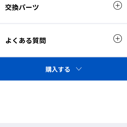
交換パーツ
※製品画像に使用している眼鏡のサイズは【幅140mm
× 高さ36mm】です。
※眼鏡の大きさやデザインによっては、ご使用いただけ
ない場合がございます。
ご購入の際は、お手持ちの眼鏡サイズをご確認のうえご
よくある質問
検討ください。
適合規格
購入する
JIS（JIS T8147）
販売価格
9,680円（税込）