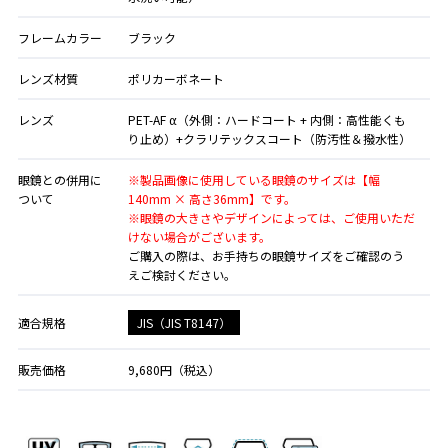
フレームカラー
ブラック
レンズ材質
ポリカーボネート
レンズ
PET-AF α（外側：ハードコート + 内側：高性能くも
り止め）+クラリテックスコート（防汚性＆撥水性）
眼鏡との併用に
※製品画像に使用している眼鏡のサイズは【幅
ついて
140mm × 高さ36mm】です。
※眼鏡の大きさやデザインによっては、ご使用いただ
けない場合がございます。
ご購入の際は、お手持ちの眼鏡サイズをご確認のう
えご検討ください。
JIS（JIS T8147）
適合規格
販売価格
9,680円（税込）