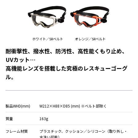
ホワイト／SRベルト
オレンジ／SRベルト
耐衝撃性、撥水性、防汚性、高性能くもり止め、
UVカット…
高機能レンズを搭載した究極のレスキューゴーグ
ル。
製品WHD(mm)
W212×H88×D85 (mm) ※ベルト部除く
質量
163g
フレーム材質
プラスチック、クッション／シリコーン（取り外し・
水洗い可能）