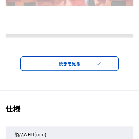
レンズ特長
◆ 耐衝撃性に優れたペトロイドレンズに
撥水性と防汚性を有した「クラリテック
スコート(レンズ外側)」
仕様
クラリテックスコートとは、「撥水性」「防汚性」等の特長を持
ち合わせた、山本光学独自の特殊表面コーティングです。
レンズに水滴が付着しにくく、付着した場合でもレンズ表面に水
製品WHD(mm)
膜が広がらないため、視界が歪むことがありません。