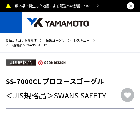
熊本県で発生した地震による配送への影響について
夏季休業のおし
製品カテゴリから探す
＞
保護ゴーグル
＞
レスキュー
＞
＜JIS規格品＞SWANS SAFETY
SS-7000CL プロユースゴーグル
＜JIS規格品＞SWANS SAFETY