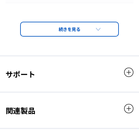
◆ 傷付きにくく、くもりにくい、高性能くもり止めレン
ポリカーボネート
ズ「PET-AF α」を採用
高性能レンズ PET-AF α（アルファ）レンズは、プラスチックレ
レンズ
ンズの中でも最も耐衝撃性の高い特性を持つポリカーボネート樹
脂をベースに、外面には当社独自の表面硬化加工（ペトロイドコ
PET-AF α（外側：ハードコート + 内側：高性能くもり
ート）を施し、内面には高性能くもり止め加工（AF αコート）を
止め）+クラリテックスコート（防汚性＆撥水性）
施したレンズです。傷付きにくく、くもりにくいため、安全で快
適な視界を長時間保ちます。（※PET-AFに比べ、防曇性能は約3
レンズ厚
倍）
サポート
2.4mm
レンズカラー
関連製品
クリア
眼鏡との併用について