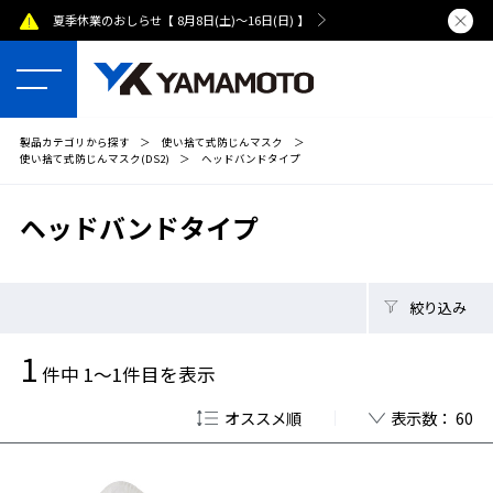
夏季休業のおしらせ【 8月8日(土)～16日(日) 】
熊本県で発
製品カテゴリから探す
＞
使い捨て式防じんマスク
＞
使い捨て式防じんマスク(DS2)
＞
ヘッドバンドタイプ
ヘッドバンドタイプ
絞り込み
1
件中 1～1件目を表示
オススメ順
表示数： 60