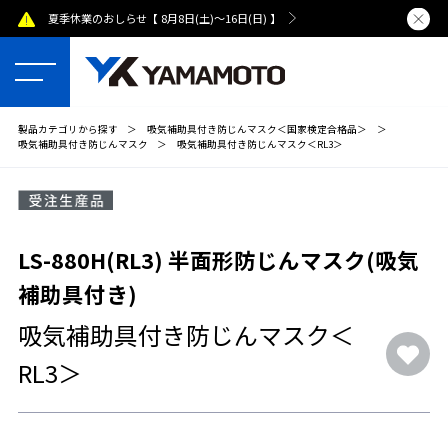
夏季休業のおしらせ【 8月8日(土)～16日(日) 】
熊本県で発
製品カテゴリから探す
＞
吸気補助具付き防じんマスク＜国家検定合格品＞
＞
吸気補助具付き防じんマスク
＞
吸気補助具付き防じんマスク＜RL3＞
LS-880H(RL3) 半面形防じんマスク(吸気
補助具付き)
吸気補助具付き防じんマスク＜
RL3＞