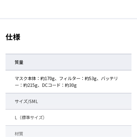
スト）が義務付け
られます（※)。
なお、このフィットテストは、選定時、および継続
使用においても1年以内ごとに1回、定期的な実施が
仕様
必要です。
(※）「金属アーク溶接等作業を継続して行う屋内作業場に係る
溶接ヒュームの濃度の測定の方法等」(令和2年7月31日 厚生
質量
労働省告示第286号)
フィットテストについて
マスク本体：約170g、フィルター：約53g、バッテリ
ー：約215g、DCコード：約30g
LS-880、及びLS-880Hは専用のフィットテスト用模擬面体
を用いてフィットテストを行います。
(LS-880・LS-880Hに共通で使用できます。)
サイズ/SML
面体ゴムの付け替えによって、LサイズとMサイズのフィッ
トテストが可能です。
L（標準サイズ）
材質