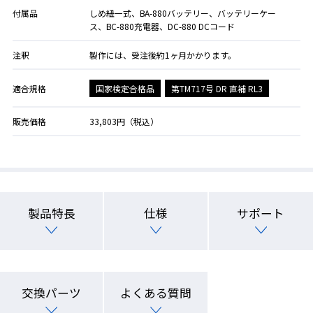
付属品
しめ紐一式、BA-880バッテリー、バッテリーケー
ス、BC-880充電器、DC-880 DCコード
注釈
製作には、受注後約1ヶ月かかります。
国家検定合格品
第TM717号 DR 直補 RL3
適合規格
販売価格
33,803円（税込）
製品特長
仕様
サポート
交換パーツ
よくある質問