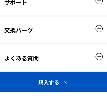
サポート
販売価格
33,803円（税込）
◆国家検定合格 第TM717号 DR 直補 RL3
交換パーツ
◆指定防護係数：10
定格電圧：DC3.6V（Ni-MH電池）
公称稼働時間：約4.5～8.5時間
初 期 送風量：45～65L/min
性能区分：RL3(DOP粒子に対し 規格値：99.9%以上、平均実測値：99.98%）
よくある質問
使用温度範囲：5～40℃
モーター寿命：約2,000時間（使用環境により異なります）
購入する