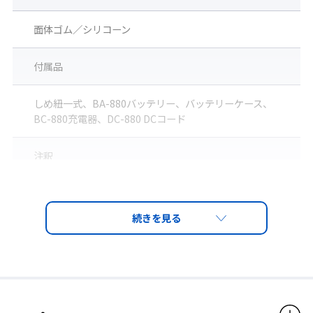
LS-880 フィットテスト用模擬面体セット
面体ゴム／シリコーン
付属品
しめ紐一式、BA-880バッテリー、バッテリーケース、
BC-880充電器、DC-880 DCコード
注釈
※フィットテスト用模擬面体は、実際の作業ではお
製作には、受注後約1ヶ月かかります。
使いになれませんのでご注意ください。
適合規格
国家検定合格品
第TM717号 DR 直補 RL3
製品構造