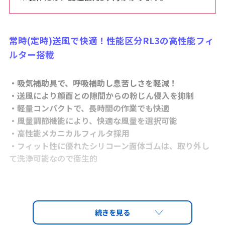
常時(定時)送風で快適！性能区分RL3の高性能フィ
ルター搭載
・吸気補助具で、呼吸補助し息苦しさを軽減！
・送風により顔面との隙間からの粉じん侵入を抑制
・軽量コンパクトで、長時間の作業でも快適
・風量調節機能により、快適な風量を選択可能
・高性能メカニカルフィルタ採用
・フィット性に優れたシリコーン面体ゴムは、取り外し
て洗浄可能なので衛生的
2023年4月1日より、LS-880・LS-880H(面体
を有する呼吸用保護具)のご使用の際は、
適切に装着されているかの確認（フィットテ